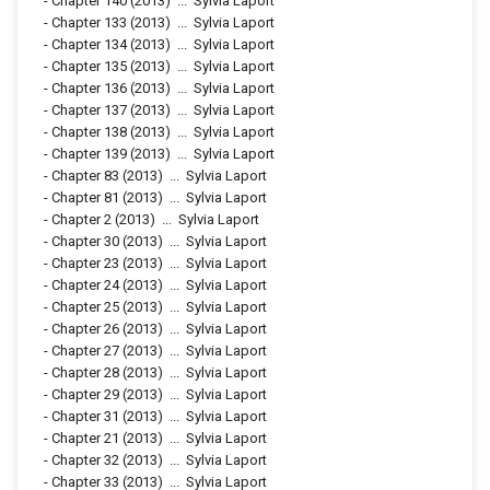
-
Chapter 140
(2013)
...
Sylvia Laport
-
Chapter 133
(2013)
...
Sylvia Laport
-
Chapter 134
(2013)
...
Sylvia Laport
-
Chapter 135
(2013)
...
Sylvia Laport
-
Chapter 136
(2013)
...
Sylvia Laport
-
Chapter 137
(2013)
...
Sylvia Laport
-
Chapter 138
(2013)
...
Sylvia Laport
-
Chapter 139
(2013)
...
Sylvia Laport
-
Chapter 83
(2013)
...
Sylvia Laport
-
Chapter 81
(2013)
...
Sylvia Laport
-
Chapter 2
(2013)
...
Sylvia Laport
-
Chapter 30
(2013)
...
Sylvia Laport
-
Chapter 23
(2013)
...
Sylvia Laport
-
Chapter 24
(2013)
...
Sylvia Laport
-
Chapter 25
(2013)
...
Sylvia Laport
-
Chapter 26
(2013)
...
Sylvia Laport
-
Chapter 27
(2013)
...
Sylvia Laport
-
Chapter 28
(2013)
...
Sylvia Laport
-
Chapter 29
(2013)
...
Sylvia Laport
-
Chapter 31
(2013)
...
Sylvia Laport
-
Chapter 21
(2013)
...
Sylvia Laport
-
Chapter 32
(2013)
...
Sylvia Laport
-
Chapter 33
(2013)
...
Sylvia Laport